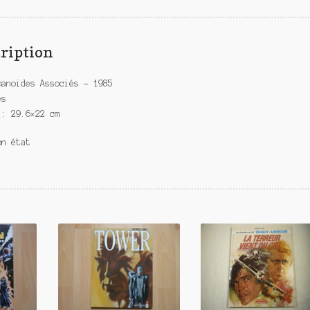
ription
manoïdes Associés – 1985
es
 : 29.6×22 cm
on état