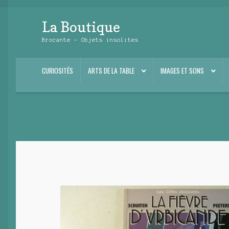
La Boutique
Aller
Aller
à
au
Brocante – Objets insolites
la
contenu
navigation
CURIOSITÉS
ARTS DE LA TABLE
IMAGES ET SONS