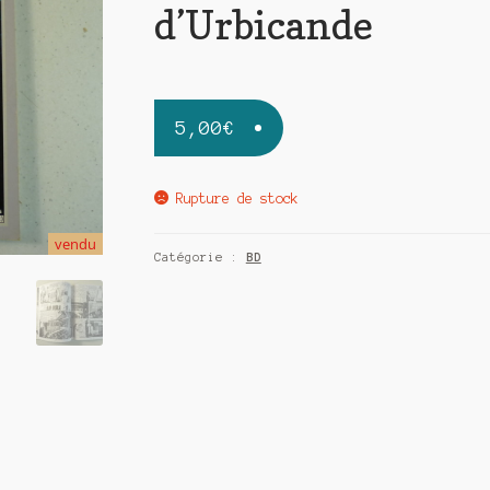
d’Urbicande
5,00
€
Rupture de stock
vendu
Catégorie :
BD