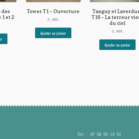
e des
Tower T1 – Ouverture
Tanguy et Laverdu
 1 et 2
T16 – La terreur vie
5,00
€
du ciel
5,00
€
Ajouter au panier
er
Ajouter au panier
Tél : 07 68 86 14 93