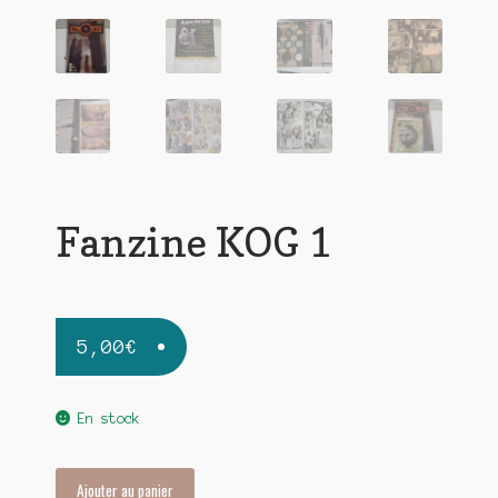
Fanzine KOG 1
5,00
€
En stock
quantité
Ajouter au panier