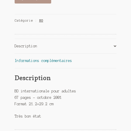
de
Fanzine
KOG
Catégorie :
BD
1
Description
Informations complémentaires
Description
BD internationale pour adultes
67 pages – octobre 2001
Format 21.2×29.2 cm
Très bon état