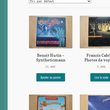
Benoit Hutin –
Francis Cabr
Syntheticmann
Photos de vo
15,00
€
5,00
€
Ajouter au panier
Lire la suite