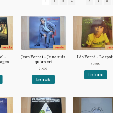
1
2
3
4
…
6
7
8
vendu
vendu
ven
el –
Jean Ferrat – Je ne suis
Léo Ferré – L’espoi
yages
qu’un cri
5,00
€
5,00
€
Lire la suite
Lire la suite