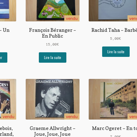
vendu
ven
 – Un
François Béranger –
Rachid Taha – Barb
En Public
5,00
€
15,00
€
Lire la suite
er
Lire la suite
vendu
vendu
ven
ebois,
Graeme Allwright –
Marc Ogeret – En t
rland,
Joue, Joue, Joue
7,00
€