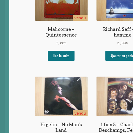
vendu
Malicorne –
Richard Seff
Quintessence
homme
7,00
€
5,00
€
Lire la suite
Ajouter au pani
vendu
Higelin – No Man’s
1 fois 5 – Charl
Land
Deschamps, Fe