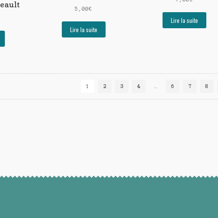
neault
5,00
€
Lire la suite
Lire la suite
1
2
3
4
…
6
7
8