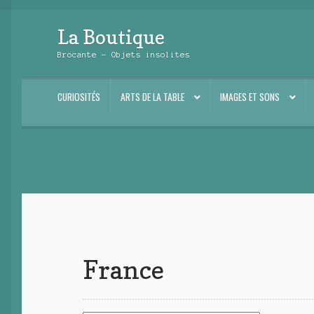
La Boutique
Aller
Aller
à
au
Brocante – Objets insolites
la
contenu
navigation
CURIOSITÉS
ARTS DE LA TABLE
IMAGES ET SONS
France