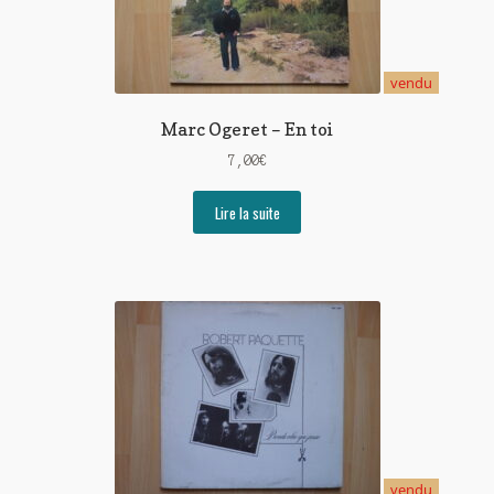
vendu
Marc Ogeret – En toi
7,00
€
Lire la suite
vendu