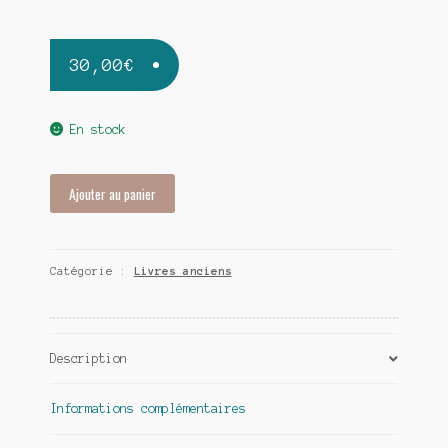
30,00
€
En stock
quantité
Ajouter au panier
de
L’industrie
textile
Catégorie :
Livres anciens
au
temps
du
second
Description
empire
-
Claude
Informations complémentaires
Fohlen