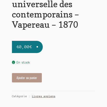
universelle des
contemporains –
Vapereau – 1870
40,00
€
En stock
quantité
Ajouter au panier
de
Dictionnaire
universelle
Catégorie :
Livres anciens
des
contemporains
-