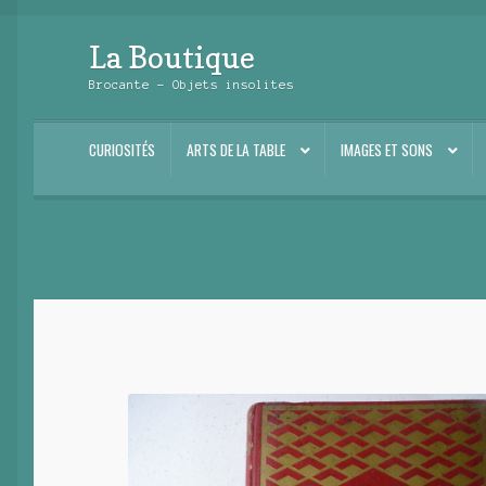
La Boutique
Aller
Aller
à
au
Brocante – Objets insolites
la
contenu
navigation
CURIOSITÉS
ARTS DE LA TABLE
IMAGES ET SONS