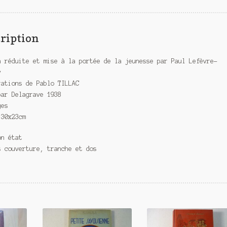
ription
n réduite et mise à la portée de la jeunesse par Paul Lefèvre-
y
rations de Pablo TILLAC
par Delagrave 1938
ges
 30x23cm
on état
s couverture, tranche et dos