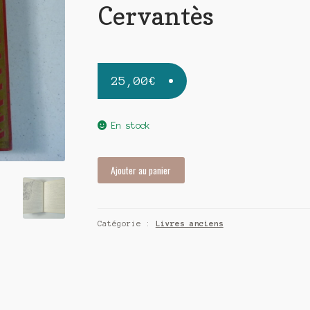
Cervantès
25,00
€
En stock
quantité
Ajouter au panier
de
Don
Quichotte
Catégorie :
Livres anciens
de
la
Manche
-
Cervantès