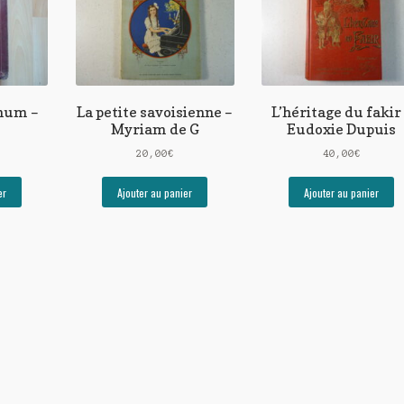
num –
La petite savoisienne –
L’héritage du fakir
Myriam de G
Eudoxie Dupuis
20,00
€
40,00
€
er
Ajouter au panier
Ajouter au panier