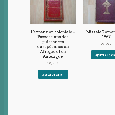
L’expansion coloniale –
Missale Roma
Possessions des
1867
puissances
40,00
€
européennes en
Afrique et en
Ajouter au pani
Amérique
10,00
€
Ajouter au panier