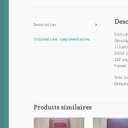
Desc
Description
Editio
Informations complémentaires
Gérald
Illust
Edité 
122 pa
Format
Très b
Défaut
Produits similaires