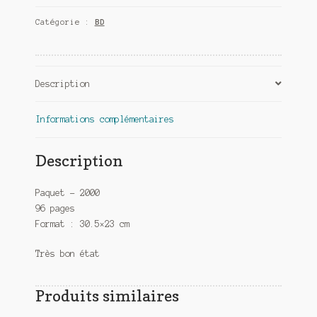
mutants
Catégorie :
BD
de
l'espace
T2
(Plympton)
Description
Informations complémentaires
Description
Paquet – 2000
96 pages
Format : 30.5×23 cm
Très bon état
Produits similaires