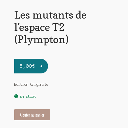
Les mutants de
l’espace T2
(Plympton)
5,00
€
Edition Originale
En stock
quantité
Ajouter au panier
de
Les