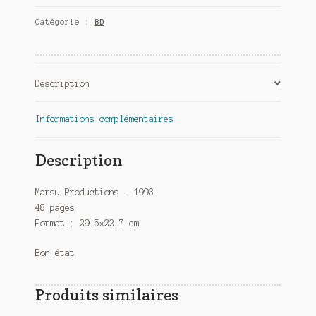
et
Catégorie :
BD
Spoutnika
T4
-
Pour
Description
quelques
Kopecks
de
Informations complémentaires
plus
Description
Marsu Productions – 1993
48 pages
Format : 29.5×22.7 cm
Bon état
Produits similaires