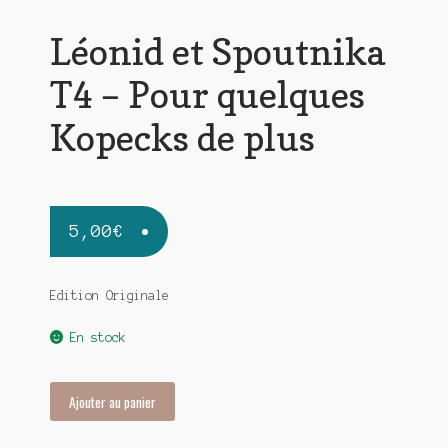
Léonid et Spoutnika
T4 – Pour quelques
Kopecks de plus
5,00
€
Edition Originale
En stock
quantité
Ajouter au panier
de
Léonid