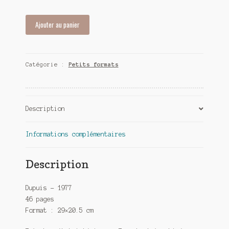
quantité
Ajouter au panier
de
Jess
Long
Catégorie :
Petits formats
T2
-
Les
ombres
Description
du
feu
-
Informations complémentaires
L'évasion
Description
Dupuis – 1977
46 pages
Format : 29×20.5 cm