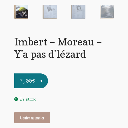
Imbert – Moreau –
Y’a pas d’lézard
7,00
€
En stock
quantité
Ajouter au panier
de
Imbert