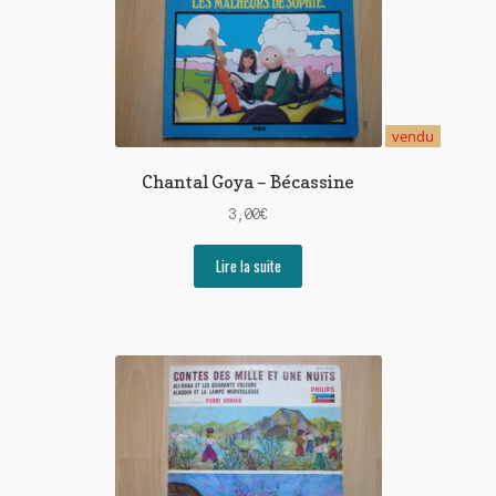
vendu
Chantal Goya – Bécassine
3,00
€
Lire la suite