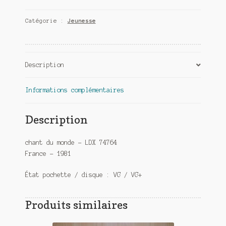
-
Catégorie :
Jeunesse
Moreau
-
Y'a
pas
Description
d'lézard
Informations complémentaires
Description
chant du monde – LDX 74764
France – 1981
État pochette / disque : VG / VG+
Produits similaires