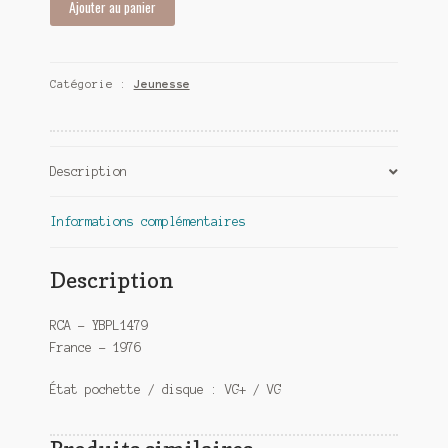
Ajouter au panier
de
Julos
Beaucarne
Catégorie :
Jeunesse
chante
pour
les
petits
Description
et
les
grands
Informations complémentaires
Description
RCA – YBPL1479
France – 1976
État pochette / disque : VG+ / VG