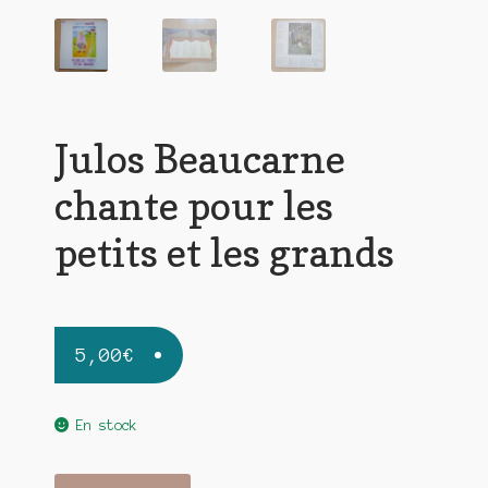
Julos Beaucarne
chante pour les
petits et les grands
5,00
€
En stock
quantité