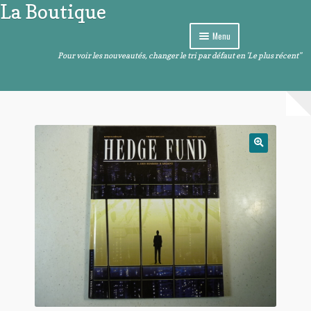
La Boutique
Aller
Aller
à
au
Menu
la
contenu
navigation
Pour voir les nouveautés, changer le tri par défaut en 'Le plus récent"
Curiosités
Ouvrir
Arts de la table
le
menu
Ouvrir
Images et sons
enfant
le
menu
Ouvrir
Livres – BD – Comics
enfant
le
menu
Ouvrir
Objets de décoration
enfant
le
menu
Ouvrir
Divers
enfant
le
menu
enfant