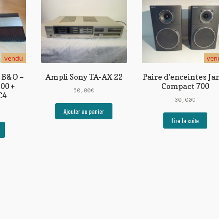
vendu
ven
 B&O –
Ampli Sony TA-AX 22
Paire d’enceintes J
00 +
Compact 700
50,00
€
C4
30,00
€
Ajouter au panier
Lire la suite