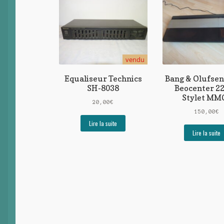
vendu
Equaliseur Technics
Bang & Olufsen
SH-8038
Beocenter 22
Stylet MM
20,00
€
150,00
€
Lire la suite
Lire la suite