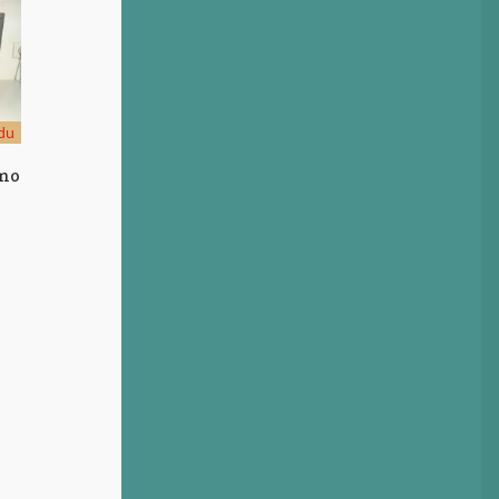
du
amo