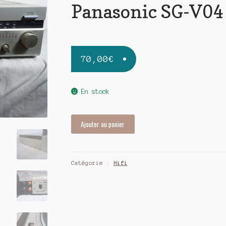
Panasonic SG-V04
70,00
€
En stock
quantité
Ajouter au panier
de
Ampli
platine
Catégorie :
Hifi
tuner
cassette
Panasonic
SG-
V04