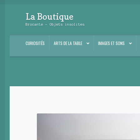
La Boutique
Aller
Aller
à
au
Brocante – Objets insolites
la
contenu
navigation
CURIOSITÉS
ARTS DE LA TABLE
IMAGES ET SONS