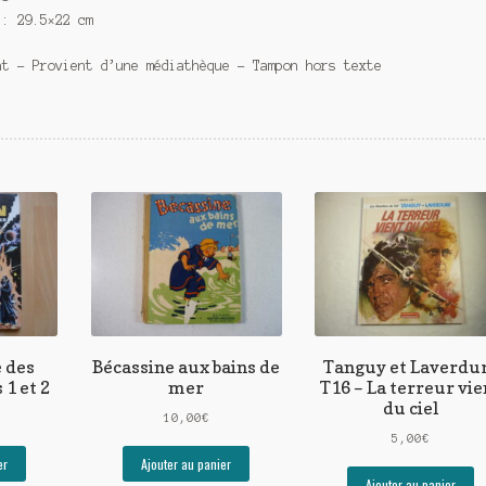
 : 29.5×22 cm
at – Provient d’une médiathèque – Tampon hors texte
e des
Bécassine aux bains de
Tanguy et Laverdu
 1 et 2
mer
T16 – La terreur vie
du ciel
10,00
€
5,00
€
er
Ajouter au panier
Ajouter au panier