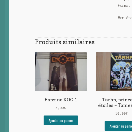
Format
Bon ét
Produits similaires
Fanzine KOG 1
Tärhn, princ
étoiles – Tomes
5,00
€
10,00
€
Ajouter au panier
Ajouter au pani