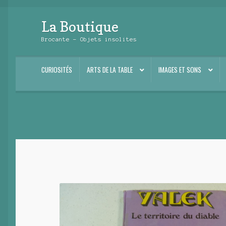
La Boutique
Aller
Aller
à
au
Brocante – Objets insolites
la
contenu
navigation
CURIOSITÉS
ARTS DE LA TABLE
IMAGES ET SONS