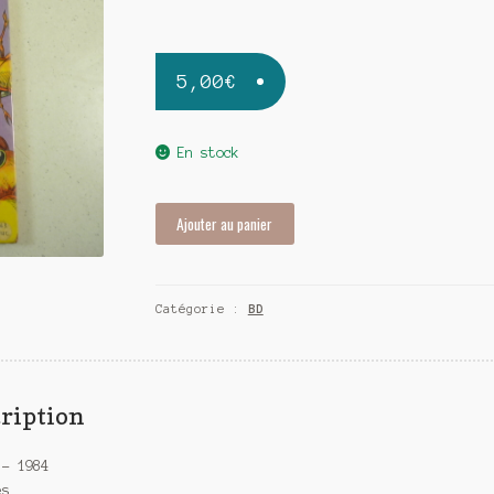
5,00
€
En stock
quantité
Ajouter au panier
de
Yalek
T16
Catégorie :
BD
-
Le
territoire
du
diable
ription
 – 1984
es