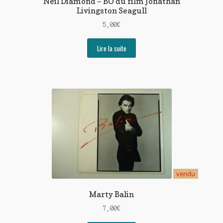
Neil Diamond – BO du film Jonathan
Livingston Seagull
5,00
€
Lire la suite
vendu
Marty Balin
7,00
€