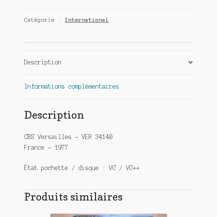
-
Catégorie :
International
Ballad
of
a
rock'n'roll
Description
loser
Informations complémentaires
Description
CBS Versailles – VER 34140
France – 1977
État pochette / disque : VG / VG++
Produits similaires