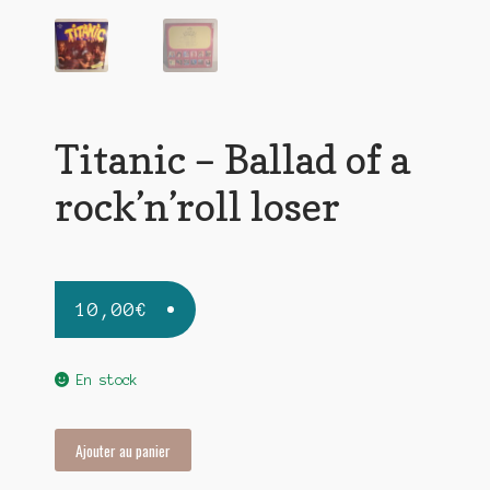
Titanic – Ballad of a
rock’n’roll loser
10,00
€
En stock
quantité
Ajouter au panier
de
Titanic