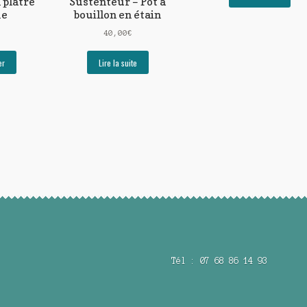
 plâtre
Sustenteur – Pot à
me
bouillon en étain
40,00
€
er
Lire la suite
Tél : 07 68 86 14 93