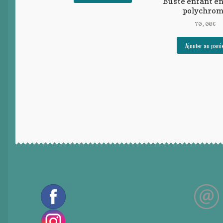
Buste enfant en
polychro
70,00
€
Ajouter au pani