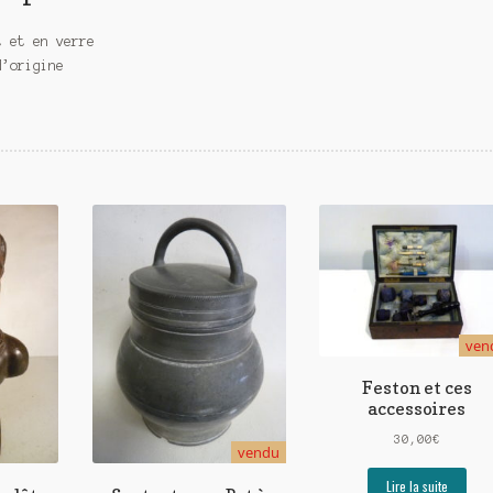
t et en verre
d’origine
ven
Feston et ces
accessoires
30,00
€
vendu
Lire la suite