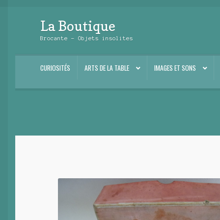
La Boutique
Aller
Aller
à
au
Brocante – Objets insolites
la
contenu
navigation
CURIOSITÉS
ARTS DE LA TABLE
IMAGES ET SONS