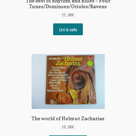
The best of Rhythm and Blues – Four
Tunes/Dominoes/Orioles/Ravens
15,00
€
Lire la suite
The world of Helmut Zacharias
10,00
€