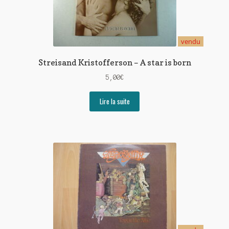
vendu
Streisand Kristofferson – A star is born
5,00
€
Lire la suite