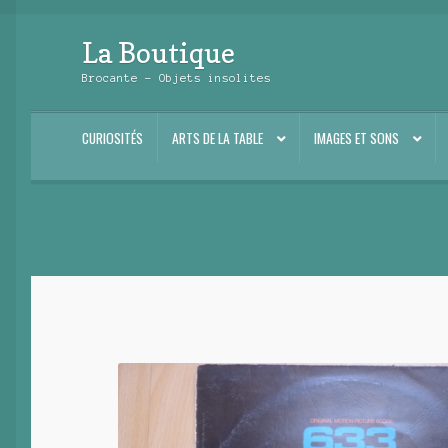
La Boutique
Aller
Aller
à
au
Brocante – Objets insolites
la
contenu
navigation
CURIOSITÉS
ARTS DE LA TABLE
IMAGES ET SONS