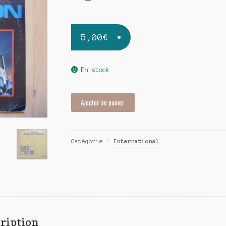
5,00
€
En stock
quantité
Ajouter au panier
de
Ron
Goodwin
Catégorie :
International
-
633
Squadron
ription