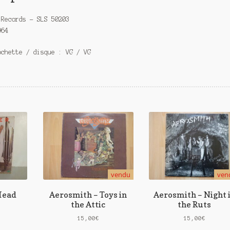
 Records – SLS 50203
964
ochette / disque : VG / VG
vendu
ven
Head
Aerosmith – Toys in
Aerosmith – Night 
the Attic
the Ruts
15,00
€
15,00
€