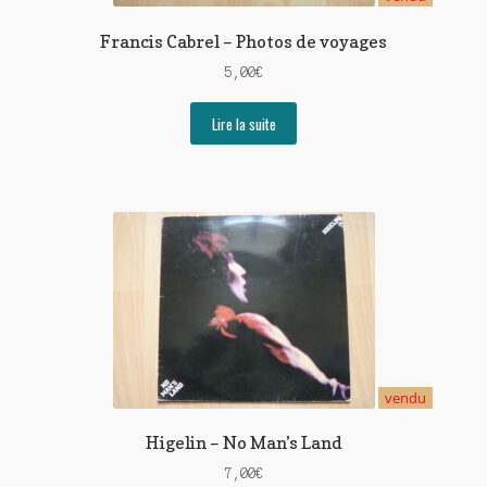
Francis Cabrel – Photos de voyages
5,00
€
Lire la suite
vendu
Higelin – No Man’s Land
7,00
€