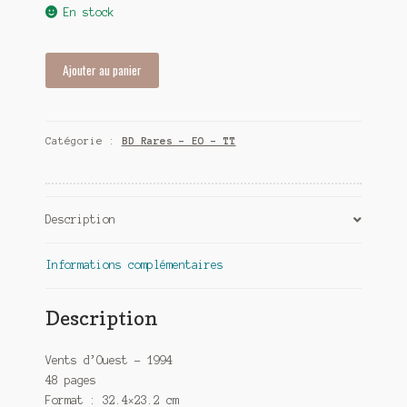
En stock
quantité
Ajouter au panier
de
Reflets
d'écume
Catégorie :
BD Rares - EO - TT
T1
-
Naïade
-
Description
EO
Informations complémentaires
Description
Vents d’Ouest – 1994
48 pages
Format : 32.4×23.2 cm