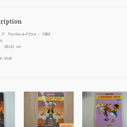
ription
I.P. Pointe-à-Pître – 1984
es
 : 28×21 cm
on état
vendu