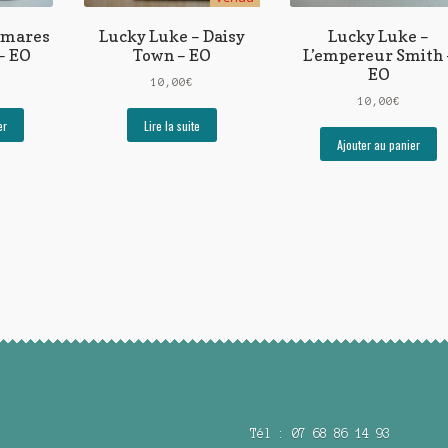
e mares
Lucky Luke – Daisy
Lucky Luke –
– EO
Town – EO
L’empereur Smith 
EO
10,00
€
10,00
€
er
Lire la suite
Ajouter au panier
Tél : 07 68 86 14 93