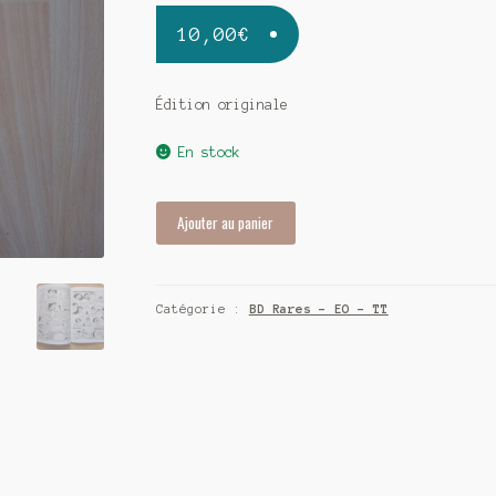
10,00
€
Édition originale
En stock
quantité
Ajouter au panier
de
Pa
ni
Catégorie :
BD Rares - EO - TT
pwoblem
-
EO