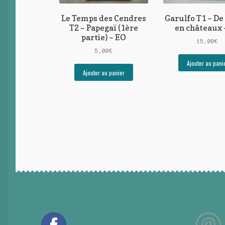
Le Temps des Cendres
Garulfo T1 – D
T2 – Papegaï (1ère
en châteaux 
partie) – EO
15,00
€
5,00
€
Ajouter au pani
Ajouter au panier