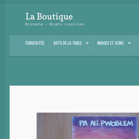
La Boutique
Aller
Aller
à
au
Brocante – Objets insolites
la
contenu
navigation
CURIOSITÉS
ARTS DE LA TABLE
IMAGES ET SONS