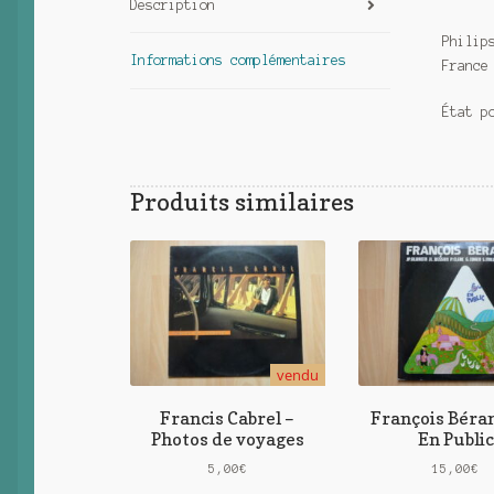
Description
Philip
Informations complémentaires
France
État p
Produits similaires
vendu
Francis Cabrel –
François Béra
Photos de voyages
En Public
5,00
€
15,00
€