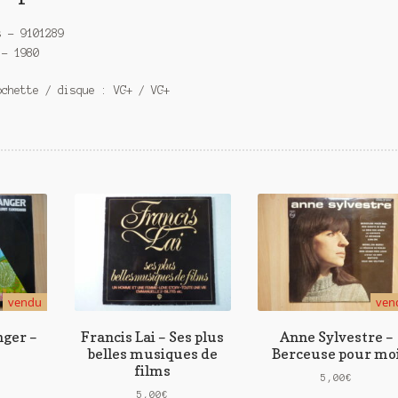
s – 9101289
 – 1980
ochette / disque : VG+ / VG+
vendu
ven
nger –
Francis Lai – Ses plus
Anne Sylvestre –
belles musiques de
Berceuse pour mo
films
5,00
€
5,00
€