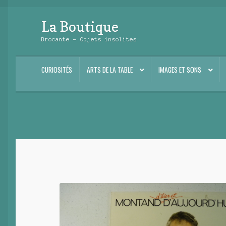
La Boutique
Aller
Aller
à
au
Brocante – Objets insolites
la
contenu
navigation
CURIOSITÉS
ARTS DE LA TABLE
IMAGES ET SONS