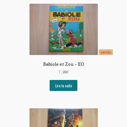
vendu
Babiole et Zou – EO
7,00
€
Lire la suite