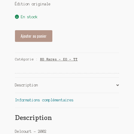
Édition originale
En stock
quantité
Ajouter au panier
de
Mobilis
T3
Catégorie :
BD Rares - EO - TT
-
Manipulations
minutieuses
-
Description
EO
Informations complémentaires
Description
Delcourt – 2002