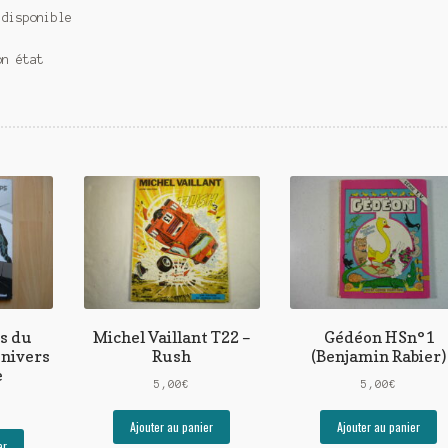
 disponible
on état
s du
Michel Vaillant T22 –
Gédéon HSn°1
univers
Rush
(Benjamin Rabier)
e
5,00
€
5,00
€
Ajouter au panier
Ajouter au panier
er