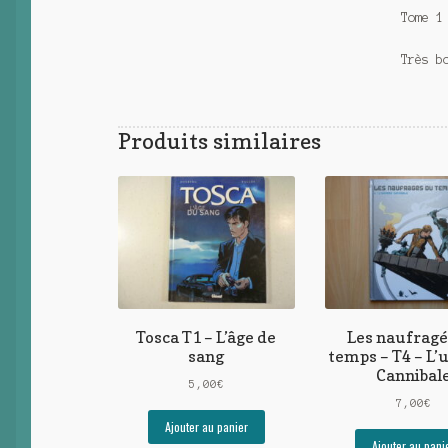
Tome 1
Très b
Produits similaires
Tosca T1 – L’âge de
Les naufragé
sang
temps – T4 – L’
Cannibal
5,00
€
7,00
€
Ajouter au panier
Ajouter au pani