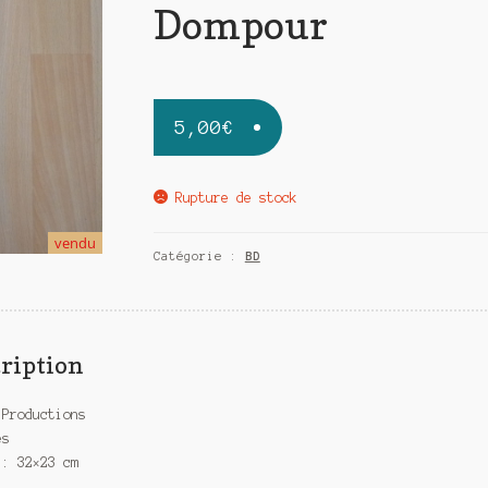
Dompour
5,00
€
Rupture de stock
vendu
Catégorie :
BD
ription
 Productions
es
 : 32×23 cm