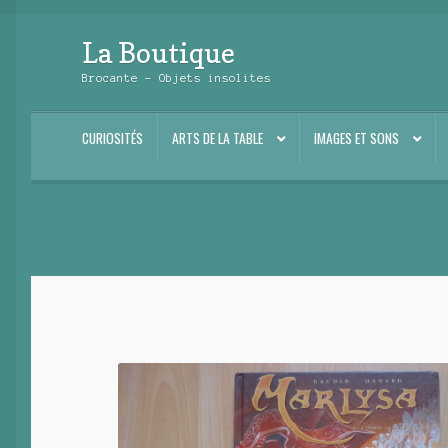
La Boutique
Aller
Aller
à
au
Brocante – Objets insolites
la
contenu
navigation
CURIOSITÉS
ARTS DE LA TABLE
IMAGES ET SONS