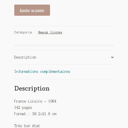
quantité
Ajouter au panier
de
Magritte
-
Catégorie :
Beaux livres
José
Pierre
Description
Informations complémentaires
Description
France Loisirs – 1984
142 pages
Format : 30.2×21.8 cm
Très bon état