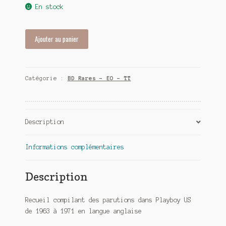
En stock
quantité
Ajouter au panier
de
Little
Annie
Catégorie :
BD Rares - EO - TT
Fanny
Playboy's
Description
Informations complémentaires
Description
Recueil compilant des parutions dans Playboy US
de 1963 à 1971 en langue anglaise