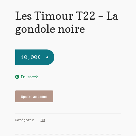
Les Timour T22 – La
gondole noire
10,00
€
En stock
quantité
Ajouter au panier
de
Les
Timour
Catégorie :
BD
T22
-
La