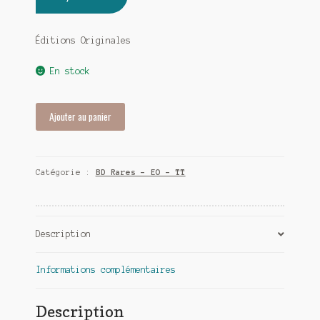
Éditions Originales
En stock
quantité
Ajouter au panier
de
Les
dirigeables
Catégorie :
BD Rares - EO - TT
de
l'Amazone
-
Complet
Description
3
tomes
-
Informations complémentaires
EO
Description