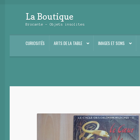
La Boutique
Aller
Aller
à
au
Brocante – Objets insolites
la
contenu
navigation
CURIOSITÉS
ARTS DE LA TABLE
IMAGES ET SONS