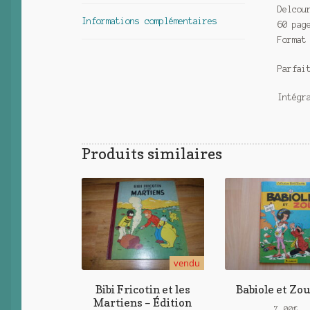
Delcou
Informations complémentaires
60 pag
Format
Parfai
Intégr
Produits similaires
vendu
Bibi Fricotin et les
Babiole et Zou
Martiens – Édition
7,00
€