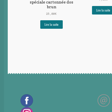
spéciale cartonnée dos
brun
Lire la suite
25,00
€
Lire la suite