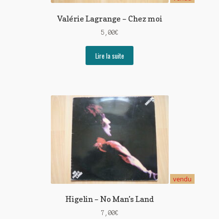
Valérie Lagrange – Chez moi
5,00
€
Lire la suite
vendu
Higelin – No Man’s Land
7,00
€