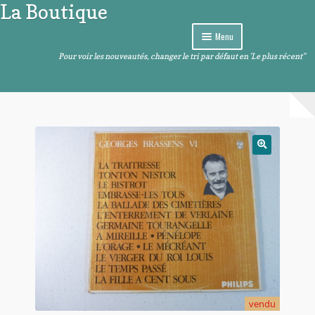
La Boutique
Aller
Aller
à
au
Menu
la
contenu
navigation
Pour voir les nouveautés, changer le tri par défaut en 'Le plus récent"
Curiosités
Ouvrir
Arts de la table
le
menu
Ouvrir
Images et sons
enfant
le
menu
Ouvrir
Livres – BD – Comics
enfant
le
menu
Ouvrir
Objets de décoration
enfant
le
menu
Ouvrir
Divers
enfant
le
menu
enfant
vendu