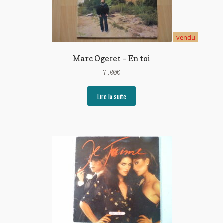
vendu
Marc Ogeret – En toi
7,00
€
Lire la suite