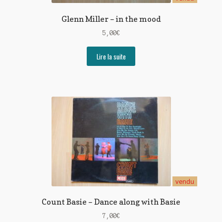
Glenn Miller – in the mood
5,00
€
Lire la suite
vendu
Count Basie – Dance along with Basie
7,00
€