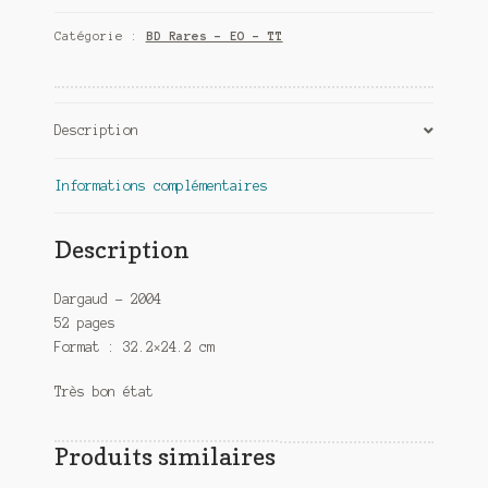
de
Catégorie :
BD Rares - EO - TT
la
Lune
Noire
T5
Description
-
Quand
sifflent
Informations complémentaires
les
serpents
Description
Dargaud – 2004
52 pages
Format : 32.2×24.2 cm
Très bon état
Produits similaires