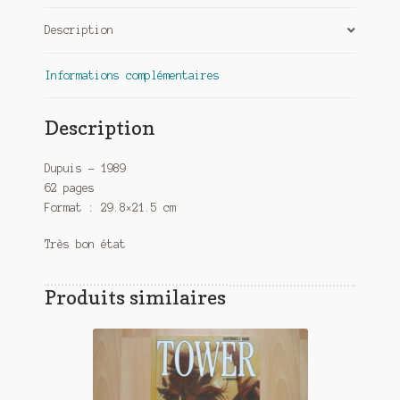
japs
Description
attaquent
Informations complémentaires
Description
Dupuis – 1989
62 pages
Format : 29.8×21.5 cm
Très bon état
Produits similaires