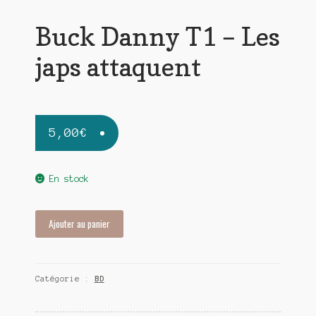
Buck Danny T1 – Les
japs attaquent
5,00
€
En stock
quantité
Ajouter au panier
de
Buck
Danny
Catégorie :
BD
T1
-
Les