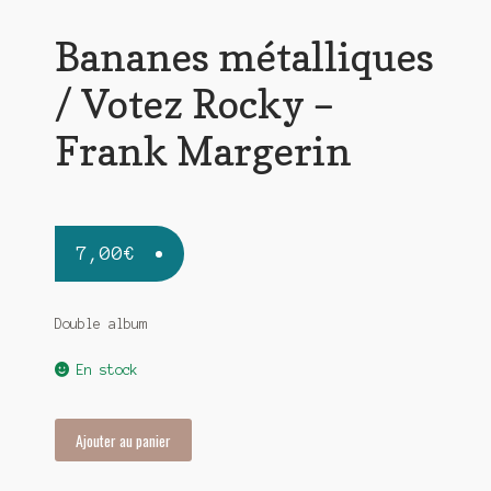
Bananes métalliques
/ Votez Rocky –
Frank Margerin
7,00
€
Double album
En stock
quantité
Ajouter au panier
de
Bananes