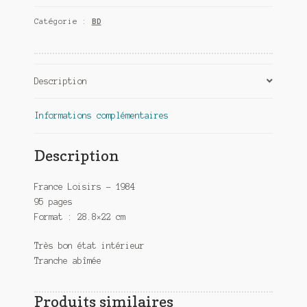
métalliques
Catégorie :
BD
/
Votez
Rocky
-
Description
Frank
Margerin
Informations complémentaires
Description
France Loisirs – 1984
95 pages
Format : 28.8×22 cm
Très bon état intérieur
Tranche abîmée
Produits similaires