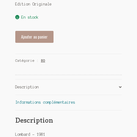
Edition Originale
En stock
quantité
Ajouter au panier
de
35
ans
Catégorie :
BD
du
journal
Tintin
-
Description
35
ans
d'humour
Informations complémentaires
Description
Lombard – 1981