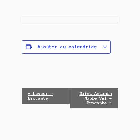
Ajouter au calendrier
N
«
Lavaur –
Saint Antonin
Brocante
Noble Val –
a
Brocante
»
v
i
g