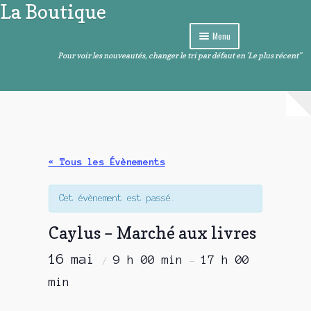
La Boutique
Aller
Aller
à
au
Menu
la
contenu
navigation
Pour voir les nouveautés, changer le tri par défaut en 'Le plus récent"
Curiosités
Ouvrir
Arts de la table
le
menu
Ouvrir
Images et sons
enfant
le
menu
Ouvrir
Livres – BD – Comics
« Tous les Évènements
enfant
le
menu
Ouvrir
Objets de décoration
Cet évènement est passé.
enfant
le
menu
Ouvrir
Divers
Caylus – Marché aux livres
enfant
le
menu
16 mai
9 h 00 min
17 h 00
/
–
enfant
min