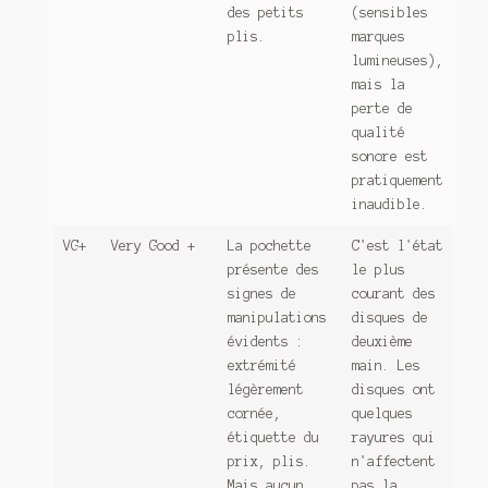
des petits
(sensibles
plis.
marques
lumineuses),
mais la
perte de
qualité
sonore est
pratiquement
inaudible.
VG+
Very Good +
La pochette
C'est l'état
présente des
le plus
signes de
courant des
manipulations
disques de
évidents :
deuxième
extrémité
main. Les
légèrement
disques ont
cornée,
quelques
étiquette du
rayures qui
prix, plis.
n'affectent
Mais aucun
pas la