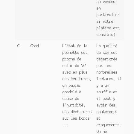
au vendeur
en
particulier
si votre
platine est
sensible).
G
Good
L'état de la
La qualité
pochette est
du son est
proche de
détériorée
celui de VG-
par les
avec en plus
nombreuses
des écritures,
lectures, il
un papier
y a un
gondolé à
souffle et
cause de
il peut y
l'humidité,
avoir des
des déchirures
sautements
sur les bords
et
...
craquements.
On ne