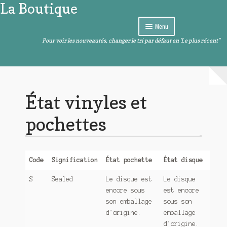
La Boutique
Aller
Aller
à
au
Menu
la
contenu
navigation
Pour voir les nouveautés, changer le tri par défaut en 'Le plus récent"
Curiosités
Ouvrir
Arts de la table
le
menu
Ouvrir
Images et sons
État vinyles et
enfant
le
menu
Ouvrir
Livres – BD – Comics
pochettes
enfant
le
menu
Ouvrir
Objets de décoration
enfant
le
menu
Code
Signification
État pochette
État disque
Ouvrir
Divers
enfant
le
S
Sealed
Le disque est
Le disque
menu
encore sous
est encore
enfant
son emballage
sous son
d'origine.
emballage
d'origine.