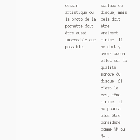
dessin
surface du
artistique ou
disque, mais
la photo de la
cela doit
pochette doit
être
être aussi
vraiment
impeccable que
minime. Il
possible.
ne doit y
avoir aucun
effet sur la
qualité
sonore du
disque. Si
c’est le
cas, même
minime, il
ne pourra
plus être
considéré
comme NM ou
M- .