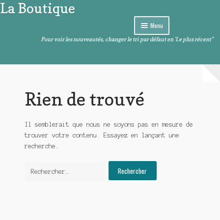
La Boutique
Aller
Aller
à
au
Menu
la
contenu
navigation
Pour voir les nouveautés, changer le tri par défaut en 'Le plus récent"
Curiosités
Ouvrir
Arts de la table
le
menu
Ouvrir
Images et sons
Rien de trouvé
enfant
le
menu
Ouvrir
Livres – BD – Comics
enfant
le
Il semblerait que nous ne soyons pas en mesure de
menu
Ouvrir
Objets de décoration
trouver votre contenu. Essayez en lançant une
enfant
le
recherche.
menu
Ouvrir
Divers
enfant
le
Rechercher :
menu
enfant