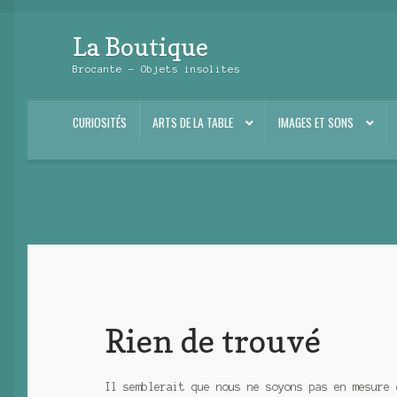
La Boutique
Aller
Aller
à
au
Brocante – Objets insolites
la
contenu
navigation
CURIOSITÉS
ARTS DE LA TABLE
IMAGES ET SONS
Rien de trouvé
Il semblerait que nous ne soyons pas en mesure 