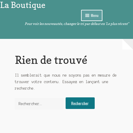
La Boutique
Aller
Aller
à
au
Menu
la
contenu
navigation
Pour voir les nouveautés, changer le tri par défaut en 'Le plus récent"
Curiosités
Ouvrir
Arts de la table
le
menu
Ouvrir
Images et sons
Rien de trouvé
enfant
le
menu
Ouvrir
Livres – BD – Comics
enfant
le
Il semblerait que nous ne soyons pas en mesure de
menu
Ouvrir
Objets de décoration
trouver votre contenu. Essayez en lançant une
enfant
le
recherche.
menu
Ouvrir
Divers
enfant
le
Rechercher :
menu
enfant